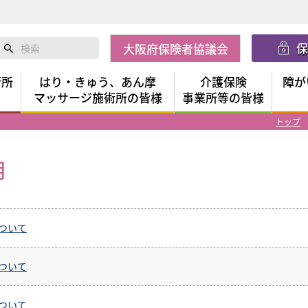
大阪府保険者協議会
術所
はり・きゅう、あん摩
介護保険
障が
マッサージ施術所の皆様
事業所等の皆様
トップ
月
ついて
ついて
ついて