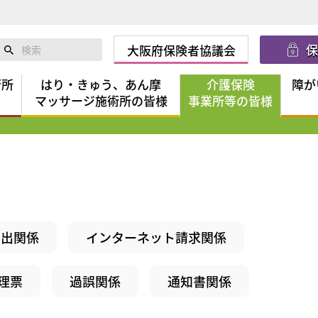
大阪府保険者協議会
術所
はり・きゅう、あん摩
介護保険
障が
マッサージ施術所の皆様
事業所等の皆様
届出関係
インターネット請求関係
理票
過誤関係
通知書関係