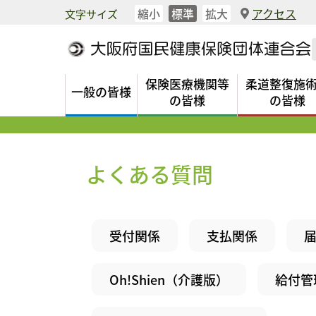
縮小
標準
拡大
アクセス
文字サイズ
保険医療機関等
柔道整復施
一般の皆様
の皆様
の皆様
よくある質問
受付関係
支払関係
Oh!Shien（介護版）
給付管